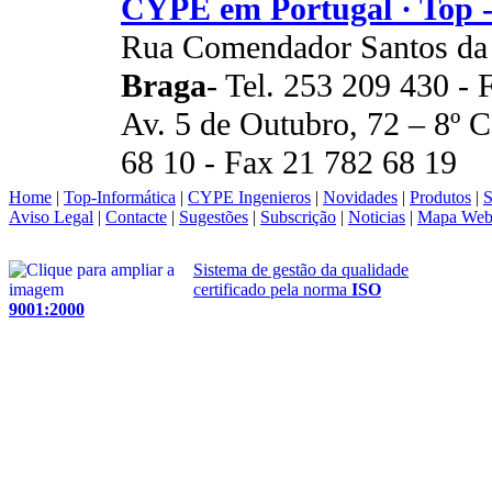
CYPE em Portugal · Top -
Rua Comendador Santos da
Braga
- Tel. 253 209 430 -
Av. 5 de Outubro, 72 – 8º 
68 10 - Fax 21 782 68 19
Home
|
Top-Informática
|
CYPE Ingenieros
|
Novidades
|
Produtos
|
S
Aviso Legal
|
Contacte
|
Sugestões
|
Subscrição
|
Noticias
|
Mapa We
Sistema de gestão da qualidade
certificado pela norma
ISO
9001:2000