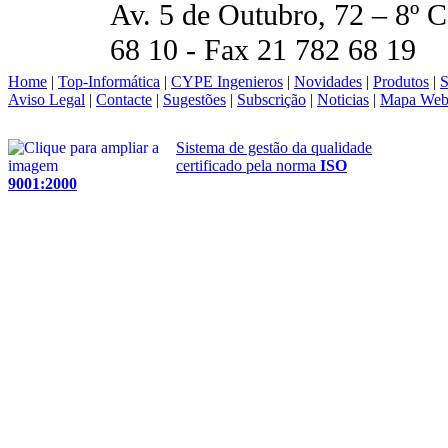
Av. 5 de Outubro, 72 – 8º 
68 10 - Fax 21 782 68 19
Home
|
Top-Informática
|
CYPE Ingenieros
|
Novidades
|
Produtos
|
S
Aviso Legal
|
Contacte
|
Sugestões
|
Subscrição
|
Noticias
|
Mapa We
Sistema de gestão da qualidade
certificado pela norma
ISO
9001:2000