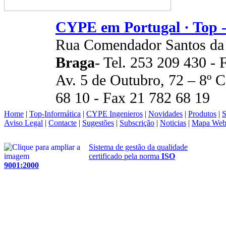
CYPE em Portugal · Top -
Rua Comendador Santos da
Braga
- Tel. 253 209 430 -
Av. 5 de Outubro, 72 – 8º 
68 10 - Fax 21 782 68 19
Home
|
Top-Informática
|
CYPE Ingenieros
|
Novidades
|
Produtos
|
S
Aviso Legal
|
Contacte
|
Sugestões
|
Subscrição
|
Noticias
|
Mapa We
Sistema de gestão da qualidade
certificado pela norma
ISO
9001:2000